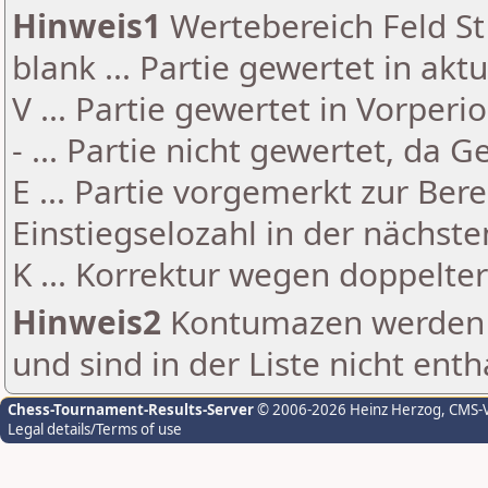
Hinweis1
Wertebereich Feld St 
blank ... Partie gewertet in akt
V ... Partie gewertet in Vorperi
- ... Partie nicht gewertet, da 
E ... Partie vorgemerkt zur Be
Einstiegselozahl in der nächst
K ... Korrektur wegen doppelt
Hinweis2
Kontumazen werden g
und sind in der Liste nicht enth
Chess-Tournament-Results-Server
© 2006-2026 Heinz Herzog
, CMS-
Legal details/Terms of use