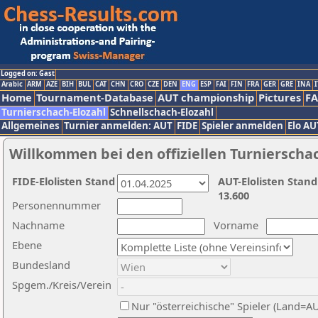
Logged on: Gast
Arabic
ARM
AZE
BIH
BUL
CAT
CHN
CRO
CZE
DEN
ENG
ESP
FAI
FIN
FRA
GER
GRE
INA
I
Home
Tournament-Database
AUT championship
Pictures
F
Turnierschach-Elozahl
Schnellschach-Elozahl
Allgemeines
Turnier anmelden: AUT
FIDE
Spieler anmelden
Elo AU
Willkommen bei den offiziellen Turnierscha
FIDE-Elolisten Stand
AUT-Elolisten Stand
13.600
Personennummer
Nachname
Vorname
Ebene
Bundesland
Spgem./Kreis/Verein
Nur "österreichische" Spieler (Land=A