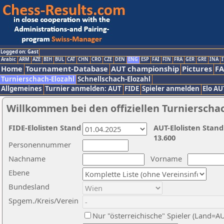
Logged on: Gast
Arabic
ARM
AZE
BIH
BUL
CAT
CHN
CRO
CZE
DEN
ENG
ESP
FAI
FIN
FRA
GER
GRE
INA
I
Home
Tournament-Database
AUT championship
Pictures
F
Turnierschach-Elozahl
Schnellschach-Elozahl
Allgemeines
Turnier anmelden: AUT
FIDE
Spieler anmelden
Elo AU
Willkommen bei den offiziellen Turnierscha
FIDE-Elolisten Stand
AUT-Elolisten Stand
13.600
Personennummer
Nachname
Vorname
Ebene
Bundesland
Spgem./Kreis/Verein
Nur "österreichische" Spieler (Land=A