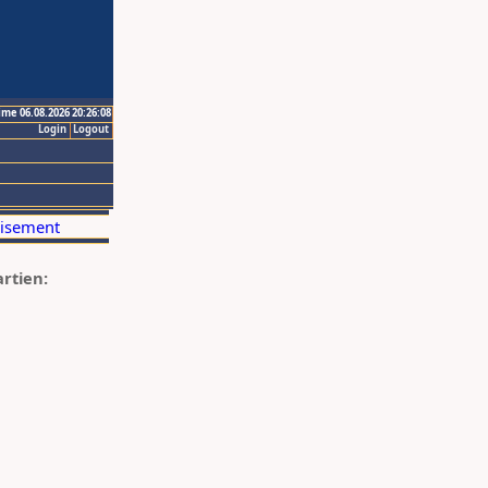
ime 06.08.2026 20:26:08
Login
Logout
artien: