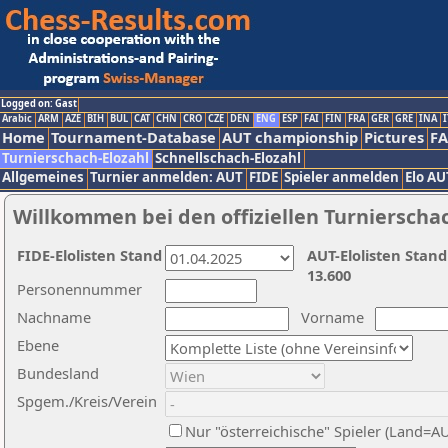
Logged on: Gast
Arabic
ARM
AZE
BIH
BUL
CAT
CHN
CRO
CZE
DEN
ENG
ESP
FAI
FIN
FRA
GER
GRE
INA
I
Home
Tournament-Database
AUT championship
Pictures
F
Turnierschach-Elozahl
Schnellschach-Elozahl
Allgemeines
Turnier anmelden: AUT
FIDE
Spieler anmelden
Elo AU
Willkommen bei den offiziellen Turnierscha
FIDE-Elolisten Stand
AUT-Elolisten Stand
13.600
Personennummer
Nachname
Vorname
Ebene
Bundesland
Spgem./Kreis/Verein
Nur "österreichische" Spieler (Land=A