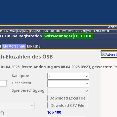
Servert
TA
JPN
MKD
LTU
NED
POL
POR
ROU
RUS
SRB
SVK
SWE
TUR
UKR
VIE
FontSize:11pt
AQ
Online Registration
Swiss-Manager
ÖSB
FIDE
T
Elo Vorschau
Elo FIDE
ch-Elozahlen des ÖSB
 01.04.2025, letzte Änderung am 08.04.2025 09:23, gewertete P
Kategorie
Geschlecht
Spielberechtigung
Top 100
UT)