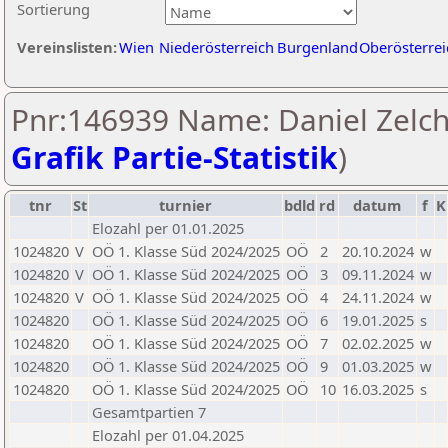
Sortierung
Vereinslisten:
Wien
Niederösterreich
Burgenland
Oberösterrei
Pnr:146939 Name: Daniel Zelch
Grafik Partie-Statistik
)
tnr
St
turnier
bdld
rd
datum
f
K
Elozahl per 01.01.2025
1024820
V
OÖ 1. Klasse Süd 2024/2025
OÖ
2
20.10.2024
w
1024820
V
OÖ 1. Klasse Süd 2024/2025
OÖ
3
09.11.2024
w
1024820
V
OÖ 1. Klasse Süd 2024/2025
OÖ
4
24.11.2024
w
1024820
OÖ 1. Klasse Süd 2024/2025
OÖ
6
19.01.2025
s
1024820
OÖ 1. Klasse Süd 2024/2025
OÖ
7
02.02.2025
w
1024820
OÖ 1. Klasse Süd 2024/2025
OÖ
9
01.03.2025
w
1024820
OÖ 1. Klasse Süd 2024/2025
OÖ
10
16.03.2025
s
Gesamtpartien 7
Elozahl per 01.04.2025