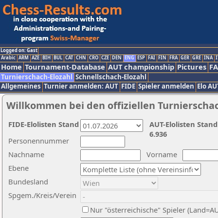
Logged on: Gast
Arabic
ARM
AZE
BIH
BUL
CAT
CHN
CRO
CZE
DEN
ENG
ESP
FAI
FIN
FRA
GER
GRE
INA
I
Home
Tournament-Database
AUT championship
Pictures
F
Turnierschach-Elozahl
Schnellschach-Elozahl
Allgemeines
Turnier anmelden: AUT
FIDE
Spieler anmelden
Elo AU
Willkommen bei den offiziellen Turnierscha
FIDE-Elolisten Stand
AUT-Elolisten Stand
6.936
Personennummer
Nachname
Vorname
Ebene
Bundesland
Spgem./Kreis/Verein
Nur "österreichische" Spieler (Land=A