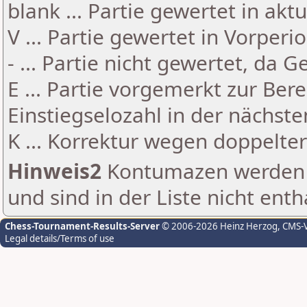
blank ... Partie gewertet in akt
V ... Partie gewertet in Vorperi
- ... Partie nicht gewertet, da 
E ... Partie vorgemerkt zur Be
Einstiegselozahl in der nächst
K ... Korrektur wegen doppelt
Hinweis2
Kontumazen werden g
und sind in der Liste nicht enth
Chess-Tournament-Results-Server
© 2006-2026 Heinz Herzog
, CMS-
Legal details/Terms of use