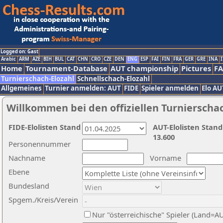
Logged on: Gast
Arabic
ARM
AZE
BIH
BUL
CAT
CHN
CRO
CZE
DEN
ENG
ESP
FAI
FIN
FRA
GER
GRE
INA
I
Home
Tournament-Database
AUT championship
Pictures
F
Turnierschach-Elozahl
Schnellschach-Elozahl
Allgemeines
Turnier anmelden: AUT
FIDE
Spieler anmelden
Elo AU
Willkommen bei den offiziellen Turnierscha
FIDE-Elolisten Stand
AUT-Elolisten Stand
13.600
Personennummer
Nachname
Vorname
Ebene
Bundesland
Spgem./Kreis/Verein
Nur "österreichische" Spieler (Land=A