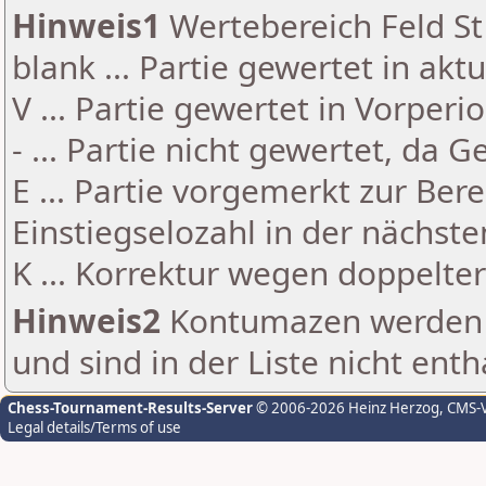
Hinweis1
Wertebereich Feld St 
blank ... Partie gewertet in akt
V ... Partie gewertet in Vorperi
- ... Partie nicht gewertet, da 
E ... Partie vorgemerkt zur Be
Einstiegselozahl in der nächst
K ... Korrektur wegen doppelt
Hinweis2
Kontumazen werden g
und sind in der Liste nicht enth
Chess-Tournament-Results-Server
© 2006-2026 Heinz Herzog
, CMS-
Legal details/Terms of use