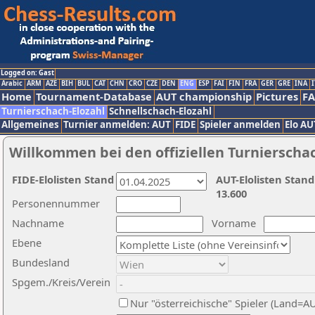
Logged on: Gast
Arabic
ARM
AZE
BIH
BUL
CAT
CHN
CRO
CZE
DEN
ENG
ESP
FAI
FIN
FRA
GER
GRE
INA
I
Home
Tournament-Database
AUT championship
Pictures
F
Turnierschach-Elozahl
Schnellschach-Elozahl
Allgemeines
Turnier anmelden: AUT
FIDE
Spieler anmelden
Elo AU
Willkommen bei den offiziellen Turnierscha
FIDE-Elolisten Stand
AUT-Elolisten Stand
13.600
Personennummer
Nachname
Vorname
Ebene
Bundesland
Spgem./Kreis/Verein
Nur "österreichische" Spieler (Land=A