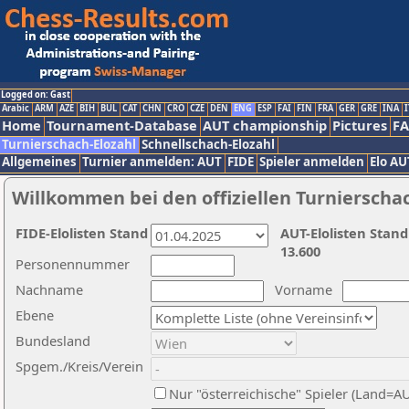
Logged on: Gast
Arabic
ARM
AZE
BIH
BUL
CAT
CHN
CRO
CZE
DEN
ENG
ESP
FAI
FIN
FRA
GER
GRE
INA
I
Home
Tournament-Database
AUT championship
Pictures
F
Turnierschach-Elozahl
Schnellschach-Elozahl
Allgemeines
Turnier anmelden: AUT
FIDE
Spieler anmelden
Elo AU
Willkommen bei den offiziellen Turnierscha
FIDE-Elolisten Stand
AUT-Elolisten Stand
13.600
Personennummer
Nachname
Vorname
Ebene
Bundesland
Spgem./Kreis/Verein
Nur "österreichische" Spieler (Land=A