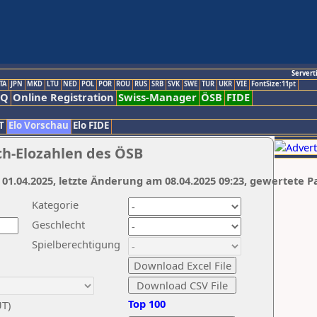
Servert
TA
JPN
MKD
LTU
NED
POL
POR
ROU
RUS
SRB
SVK
SWE
TUR
UKR
VIE
FontSize:11pt
AQ
Online Registration
Swiss-Manager
ÖSB
FIDE
T
Elo Vorschau
Elo FIDE
ch-Elozahlen des ÖSB
 01.04.2025, letzte Änderung am 08.04.2025 09:23, gewertete P
Kategorie
Geschlecht
Spielberechtigung
Top 100
UT)