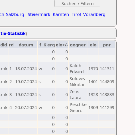
ch
Salzburg
Steiermark
Kärnten
Tirol
Vorarlberg
tie-Statistik
)
dld
rd
datum
f
K
erg
elo+/-
gegner
elo
pnr
0
0
0
0
Kaloh
tmk
1
18.07.2024
w
0
0
1370
141311
Edvard
Solovev
tmk
2
19.07.2024
s
0
0
1401
144809
Nikolai
Zens
tmk
3
19.07.2024
s
0
0
1328
143833
Laura
Peschke
tmk
4
20.07.2024
w
0
0
1309
141299
Georg
0
0
0
0
0
0