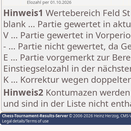
Elozahl per 01.10.2026
Hinweis1
Wertebereich Feld St 
blank ... Partie gewertet in akt
V ... Partie gewertet in Vorperi
- ... Partie nicht gewertet, da 
E ... Partie vorgemerkt zur Be
Einstiegselozahl in der nächst
K ... Korrektur wegen doppelt
Hinweis2
Kontumazen werden g
und sind in der Liste nicht enth
Chess-Tournament-Results-Server
© 2006-2026 Heinz Herzog
, CMS-
Legal details/Terms of use