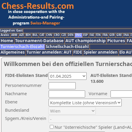
Logged on: Gast
Arabic
ARM
AZE
BIH
BUL
CAT
CHN
CRO
CZE
DEN
ENG
ESP
FAI
FIN
FRA
GER
GRE
INA
I
Home
Tournament-Database
AUT championship
Pictures
F
Turnierschach-Elozahl
Schnellschach-Elozahl
Allgemeines
Turnier anmelden: AUT
FIDE
Spieler anmelden
Elo AU
Willkommen bei den offiziellen Turnierscha
FIDE-Elolisten Stand
AUT-Elolisten Stand
13.600
Personennummer
Nachname
Vorname
Ebene
Bundesland
Spgem./Kreis/Verein
Nur "österreichische" Spieler (Land=A