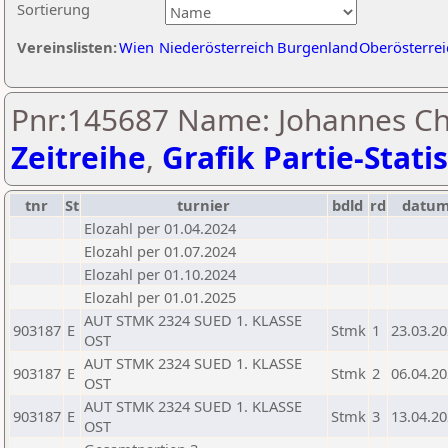
Sortierung
Vereinslisten:
Wien
Niederösterreich
Burgenland
Oberösterrei
Pnr:145687 Name: Johannes Chr
Zeitreihe
,
Grafik Partie-Statis
tnr
St
turnier
bdld
rd
datu
Elozahl per 01.04.2024
Elozahl per 01.07.2024
Elozahl per 01.10.2024
Elozahl per 01.01.2025
AUT STMK 2324 SUED 1. KLASSE
903187
E
Stmk
1
23.03.2
OST
AUT STMK 2324 SUED 1. KLASSE
903187
E
Stmk
2
06.04.2
OST
AUT STMK 2324 SUED 1. KLASSE
903187
E
Stmk
3
13.04.2
OST