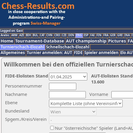
Logged on: Gast
Arabic
ARM
AZE
BIH
BUL
CAT
CHN
CRO
CZE
DEN
ENG
ESP
FAI
FIN
FRA
GER
GRE
INA
I
Home
Tournament-Database
AUT championship
Pictures
F
Turnierschach-Elozahl
Schnellschach-Elozahl
Allgemeines
Turnier anmelden: AUT
FIDE
Spieler anmelden
Elo AU
Willkommen bei den offiziellen Turnierscha
FIDE-Elolisten Stand
AUT-Elolisten Stand
13.600
Personennummer
Nachname
Vorname
Ebene
Bundesland
Spgem./Kreis/Verein
Nur "österreichische" Spieler (Land=A