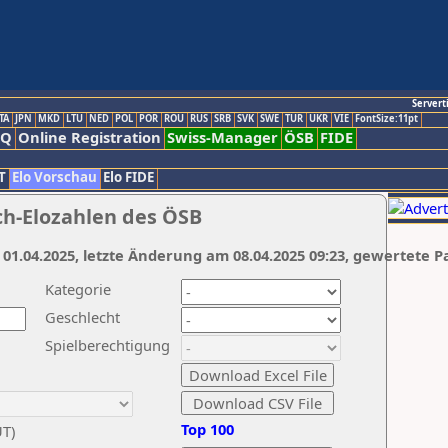
Servert
TA
JPN
MKD
LTU
NED
POL
POR
ROU
RUS
SRB
SVK
SWE
TUR
UKR
VIE
FontSize:11pt
AQ
Online Registration
Swiss-Manager
ÖSB
FIDE
T
Elo Vorschau
Elo FIDE
ch-Elozahlen des ÖSB
 01.04.2025, letzte Änderung am 08.04.2025 09:23, gewertete P
Kategorie
Geschlecht
Spielberechtigung
Top 100
UT)