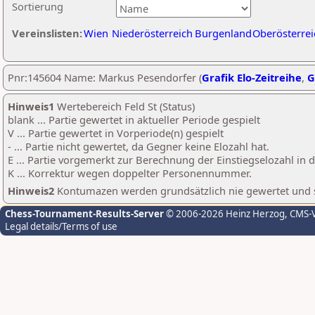
Sortierung
Vereinslisten:
Wien
Niederösterreich
Burgenland
Oberösterrei
Pnr:145604 Name: Markus Pesendorfer (
Grafik Elo-Zeitreihe
,
G
Hinweis1
Wertebereich Feld St (Status)
blank ... Partie gewertet in aktueller Periode gespielt
V ... Partie gewertet in Vorperiode(n) gespielt
- ... Partie nicht gewertet, da Gegner keine Elozahl hat.
E ... Partie vorgemerkt zur Berechnung der Einstiegselozahl in
K ... Korrektur wegen doppelter Personennummer.
Hinweis2
Kontumazen werden grundsätzlich nie gewertet und sin
Chess-Tournament-Results-Server
© 2006-2026 Heinz Herzog
, CMS-
Legal details/Terms of use