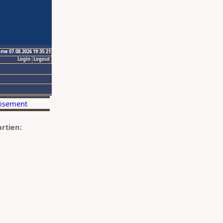
ime 07.08.2026 19:35:21
Login
Logout
artien: