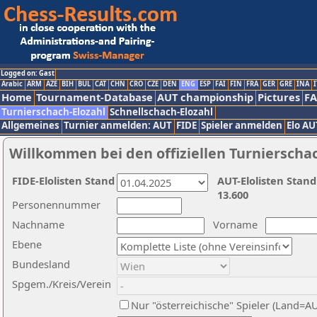
Logged on: Gast
Arabic
ARM
AZE
BIH
BUL
CAT
CHN
CRO
CZE
DEN
ENG
ESP
FAI
FIN
FRA
GER
GRE
INA
I
Home
Tournament-Database
AUT championship
Pictures
F
Turnierschach-Elozahl
Schnellschach-Elozahl
Allgemeines
Turnier anmelden: AUT
FIDE
Spieler anmelden
Elo AU
Willkommen bei den offiziellen Turnierscha
FIDE-Elolisten Stand
AUT-Elolisten Stand
13.600
Personennummer
Nachname
Vorname
Ebene
Bundesland
Spgem./Kreis/Verein
Nur "österreichische" Spieler (Land=A