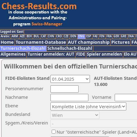
Logged on: Gast
Arabic
ARM
AZE
BIH
BUL
CAT
CHN
CRO
CZE
DEN
ENG
ESP
FAI
FIN
FRA
GER
GRE
INA
I
Home
Tournament-Database
AUT championship
Pictures
F
Turnierschach-Elozahl
Schnellschach-Elozahl
Allgemeines
Turnier anmelden: AUT
FIDE
Spieler anmelden
Elo AU
Willkommen bei den offiziellen Turnierscha
FIDE-Elolisten Stand
AUT-Elolisten Stand
13.600
Personennummer
Nachname
Vorname
Ebene
Bundesland
Spgem./Kreis/Verein
Nur "österreichische" Spieler (Land=A