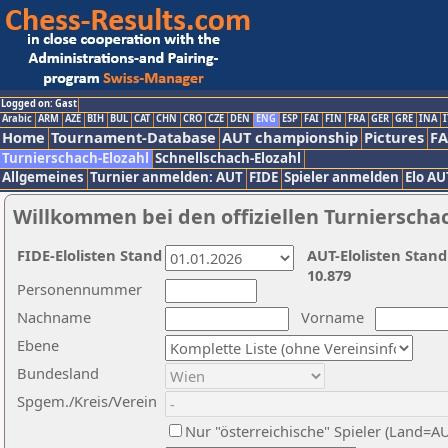
Logged on: Gast
Arabic
ARM
AZE
BIH
BUL
CAT
CHN
CRO
CZE
DEN
ENG
ESP
FAI
FIN
FRA
GER
GRE
INA
I
Home
Tournament-Database
AUT championship
Pictures
F
Turnierschach-Elozahl
Schnellschach-Elozahl
Allgemeines
Turnier anmelden: AUT
FIDE
Spieler anmelden
Elo AU
Willkommen bei den offiziellen Turnierscha
FIDE-Elolisten Stand
AUT-Elolisten Stand
10.879
Personennummer
Nachname
Vorname
Ebene
Bundesland
Spgem./Kreis/Verein
Nur "österreichische" Spieler (Land=A