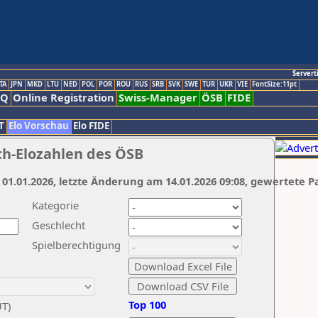
Servert
TA
JPN
MKD
LTU
NED
POL
POR
ROU
RUS
SRB
SVK
SWE
TUR
UKR
VIE
FontSize:11pt
AQ
Online Registration
Swiss-Manager
ÖSB
FIDE
T
Elo Vorschau
Elo FIDE
ch-Elozahlen des ÖSB
 01.01.2026, letzte Änderung am 14.01.2026 09:08, gewertete P
Kategorie
Geschlecht
Spielberechtigung
Top 100
UT)