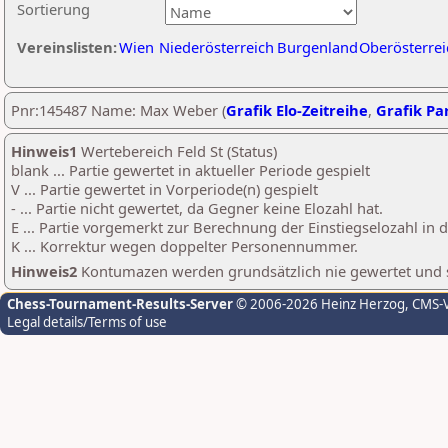
Sortierung
Vereinslisten:
Wien
Niederösterreich
Burgenland
Oberösterrei
Pnr:145487 Name: Max Weber (
Grafik Elo-Zeitreihe
,
Grafik Par
Hinweis1
Wertebereich Feld St (Status)
blank ... Partie gewertet in aktueller Periode gespielt
V ... Partie gewertet in Vorperiode(n) gespielt
- ... Partie nicht gewertet, da Gegner keine Elozahl hat.
E ... Partie vorgemerkt zur Berechnung der Einstiegselozahl in
K ... Korrektur wegen doppelter Personennummer.
Hinweis2
Kontumazen werden grundsätzlich nie gewertet und sin
Chess-Tournament-Results-Server
© 2006-2026 Heinz Herzog
, CMS-
Legal details/Terms of use