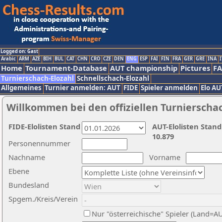
Logged on: Gast
Arabic
ARM
AZE
BIH
BUL
CAT
CHN
CRO
CZE
DEN
ENG
ESP
FAI
FIN
FRA
GER
GRE
INA
I
Home
Tournament-Database
AUT championship
Pictures
F
Turnierschach-Elozahl
Schnellschach-Elozahl
Allgemeines
Turnier anmelden: AUT
FIDE
Spieler anmelden
Elo AU
Willkommen bei den offiziellen Turnierscha
FIDE-Elolisten Stand
AUT-Elolisten Stand
10.879
Personennummer
Nachname
Vorname
Ebene
Bundesland
Spgem./Kreis/Verein
Nur "österreichische" Spieler (Land=A