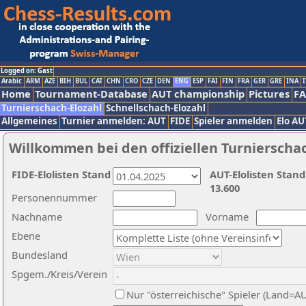
Logged on: Gast
Arabic
ARM
AZE
BIH
BUL
CAT
CHN
CRO
CZE
DEN
ENG
ESP
FAI
FIN
FRA
GER
GRE
INA
I
Home
Tournament-Database
AUT championship
Pictures
F
Turnierschach-Elozahl
Schnellschach-Elozahl
Allgemeines
Turnier anmelden: AUT
FIDE
Spieler anmelden
Elo AU
Willkommen bei den offiziellen Turnierscha
FIDE-Elolisten Stand
AUT-Elolisten Stand
13.600
Personennummer
Nachname
Vorname
Ebene
Bundesland
Spgem./Kreis/Verein
Nur "österreichische" Spieler (Land=A