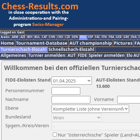
Logged on: Gast
Arabic
ARM
AZE
BIH
BUL
CAT
CHN
CRO
CZE
DEN
ENG
ESP
FAI
FIN
FRA
GER
GRE
INA
I
Home
Tournament-Database
AUT championship
Pictures
F
Turnierschach-Elozahl
Schnellschach-Elozahl
Allgemeines
Turnier anmelden: AUT
FIDE
Spieler anmelden
Elo AU
Willkommen bei den offiziellen Turnierscha
FIDE-Elolisten Stand
AUT-Elolisten Stand
13.600
Personennummer
Nachname
Vorname
Ebene
Bundesland
Spgem./Kreis/Verein
Nur "österreichische" Spieler (Land=A