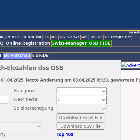
Servert
TA
JPN
MKD
LTU
NED
POL
POR
ROU
RUS
SRB
SVK
SWE
TUR
UKR
VIE
FontSize:11pt
AQ
Online Registration
Swiss-Manager
ÖSB
FIDE
T
Elo Vorschau
Elo FIDE
ch-Elozahlen des ÖSB
 01.04.2025, letzte Änderung am 08.04.2025 09:23, gewertete P
Kategorie
Geschlecht
Spielberechtigung
Top 100
UT)