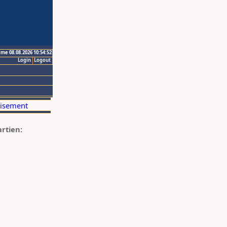
ime 08.08.2026 10:54:52
Login
Logout
artien: