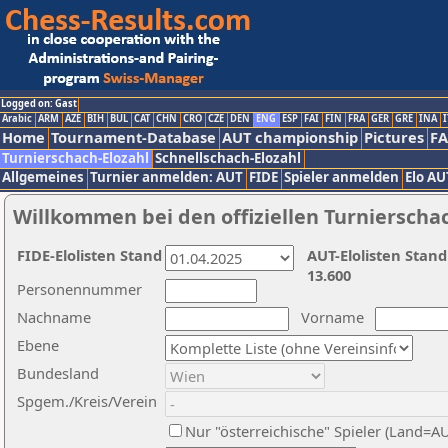
Logged on: Gast
Arabic
ARM
AZE
BIH
BUL
CAT
CHN
CRO
CZE
DEN
ENG
ESP
FAI
FIN
FRA
GER
GRE
INA
I
Home
Tournament-Database
AUT championship
Pictures
F
Turnierschach-Elozahl
Schnellschach-Elozahl
Allgemeines
Turnier anmelden: AUT
FIDE
Spieler anmelden
Elo AU
Willkommen bei den offiziellen Turnierscha
FIDE-Elolisten Stand
AUT-Elolisten Stand
13.600
Personennummer
Nachname
Vorname
Ebene
Bundesland
Spgem./Kreis/Verein
Nur "österreichische" Spieler (Land=A