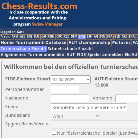
Logged on: Gast
Arabic
ARM
AZE
BIH
BUL
CAT
CHN
CRO
CZE
DEN
ENG
ESP
FAI
FIN
FRA
GER
GRE
INA
I
Home
Tournament-Database
AUT championship
Pictures
F
Turnierschach-Elozahl
Schnellschach-Elozahl
Allgemeines
Turnier anmelden: AUT
FIDE
Spieler anmelden
Elo AU
Willkommen bei den offiziellen Turnierscha
FIDE-Elolisten Stand
AUT-Elolisten Stand
13.600
Personennummer
Nachname
Vorname
Ebene
Bundesland
Spgem./Kreis/Verein
Nur "österreichische" Spieler (Land=A