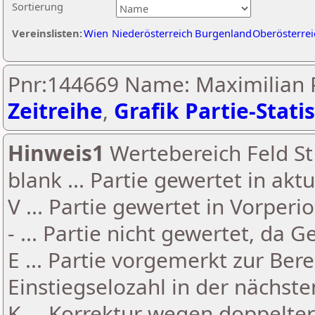
Sortierung
Vereinslisten:
Wien
Niederösterreich
Burgenland
Oberösterrei
Pnr:144669 Name: Maximilian P
Zeitreihe
,
Grafik Partie-Statis
Hinweis1
Wertebereich Feld St 
blank ... Partie gewertet in akt
V ... Partie gewertet in Vorperi
- ... Partie nicht gewertet, da 
E ... Partie vorgemerkt zur Be
Einstiegselozahl in der nächst
K ... Korrektur wegen doppelt