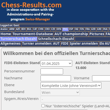
Logged on: Gast
Arabic
ARM
AZE
BIH
BUL
CAT
CHN
CRO
CZE
DEN
ENG
ESP
FAI
FIN
FRA
GER
GRE
INA
I
Home
Tournament-Database
AUT championship
Pictures
F
Turnierschach-Elozahl
Schnellschach-Elozahl
Allgemeines
Turnier anmelden: AUT
FIDE
Spieler anmelden
Elo AU
Willkommen bei den offiziellen Turnierscha
FIDE-Elolisten Stand
AUT-Elolisten Stand
13.600
Personennummer
Nachname
Vorname
Ebene
Bundesland
Spgem./Kreis/Verein
Nur "österreichische" Spieler (Land=A