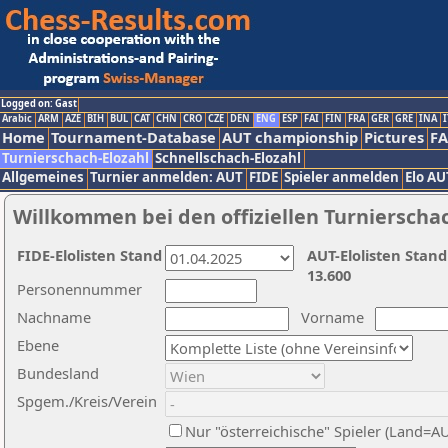
Logged on: Gast
Arabic
ARM
AZE
BIH
BUL
CAT
CHN
CRO
CZE
DEN
ENG
ESP
FAI
FIN
FRA
GER
GRE
INA
I
Home
Tournament-Database
AUT championship
Pictures
F
Turnierschach-Elozahl
Schnellschach-Elozahl
Allgemeines
Turnier anmelden: AUT
FIDE
Spieler anmelden
Elo AU
Willkommen bei den offiziellen Turnierscha
FIDE-Elolisten Stand
AUT-Elolisten Stand
13.600
Personennummer
Nachname
Vorname
Ebene
Bundesland
Spgem./Kreis/Verein
Nur "österreichische" Spieler (Land=A