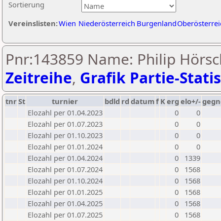
Sortierung
Vereinslisten:
Wien
Niederösterreich
Burgenland
Oberösterrei
Pnr:143859 Name: Philip Hörsc
Zeitreihe
,
Grafik Partie-Statis
tnr
St
turnier
bdld
rd
datum
f
K
erg
elo+/-
gegn
Elozahl per 01.04.2023
0
0
Elozahl per 01.07.2023
0
0
Elozahl per 01.10.2023
0
0
Elozahl per 01.01.2024
0
0
Elozahl per 01.04.2024
0
1339
Elozahl per 01.07.2024
0
1568
Elozahl per 01.10.2024
0
1568
Elozahl per 01.01.2025
0
1568
Elozahl per 01.04.2025
0
1568
Elozahl per 01.07.2025
0
1568