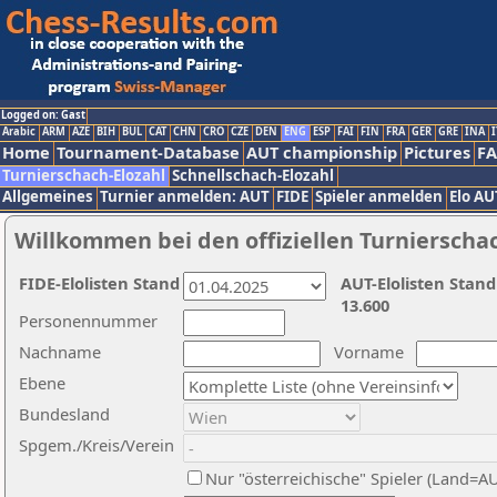
Logged on: Gast
Arabic
ARM
AZE
BIH
BUL
CAT
CHN
CRO
CZE
DEN
ENG
ESP
FAI
FIN
FRA
GER
GRE
INA
I
Home
Tournament-Database
AUT championship
Pictures
F
Turnierschach-Elozahl
Schnellschach-Elozahl
Allgemeines
Turnier anmelden: AUT
FIDE
Spieler anmelden
Elo AU
Willkommen bei den offiziellen Turnierscha
FIDE-Elolisten Stand
AUT-Elolisten Stand
13.600
Personennummer
Nachname
Vorname
Ebene
Bundesland
Spgem./Kreis/Verein
Nur "österreichische" Spieler (Land=A