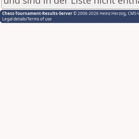
und sind in der Liste nicht enth
Chess-Tournament-Results-Server
© 2006-2026 Heinz Herzog
, CMS-
Legal details/Terms of use