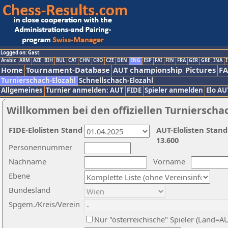
Logged on: Gast
Arabic
ARM
AZE
BIH
BUL
CAT
CHN
CRO
CZE
DEN
ENG
ESP
FAI
FIN
FRA
GER
GRE
INA
I
Home
Tournament-Database
AUT championship
Pictures
F
Turnierschach-Elozahl
Schnellschach-Elozahl
Allgemeines
Turnier anmelden: AUT
FIDE
Spieler anmelden
Elo AU
Willkommen bei den offiziellen Turnierscha
FIDE-Elolisten Stand
AUT-Elolisten Stand
13.600
Personennummer
Nachname
Vorname
Ebene
Bundesland
Spgem./Kreis/Verein
Nur "österreichische" Spieler (Land=A