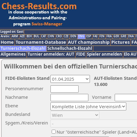
Logged on: Gast
Arabic
ARM
AZE
BIH
BUL
CAT
CHN
CRO
CZE
DEN
ENG
ESP
FAI
FIN
FRA
GER
GRE
INA
I
Home
Tournament-Database
AUT championship
Pictures
F
Turnierschach-Elozahl
Schnellschach-Elozahl
Allgemeines
Turnier anmelden: AUT
FIDE
Spieler anmelden
Elo AU
Willkommen bei den offiziellen Turnierscha
FIDE-Elolisten Stand
AUT-Elolisten Stand
13.600
Personennummer
Nachname
Vorname
Ebene
Bundesland
Spgem./Kreis/Verein
Nur "österreichische" Spieler (Land=A