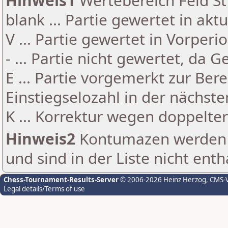
Hinweis1
Wertebereich Feld St 
blank ... Partie gewertet in akt
V ... Partie gewertet in Vorperi
- ... Partie nicht gewertet, da 
E ... Partie vorgemerkt zur Be
Einstiegselozahl in der nächst
K ... Korrektur wegen doppelt
Hinweis2
Kontumazen werden g
und sind in der Liste nicht enth
Chess-Tournament-Results-Server
© 2006-2026 Heinz Herzog
, CMS-
Legal details/Terms of use