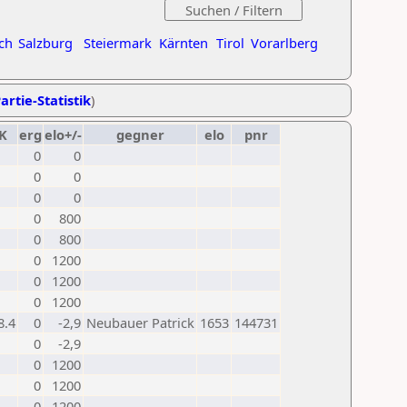
ch
Salzburg
Steiermark
Kärnten
Tirol
Vorarlberg
artie-Statistik
)
K
erg
elo+/-
gegner
elo
pnr
0
0
0
0
0
0
0
800
0
800
0
1200
0
1200
0
1200
8.4
0
-2,9
Neubauer Patrick
1653
144731
0
-2,9
0
1200
0
1200
0
1200