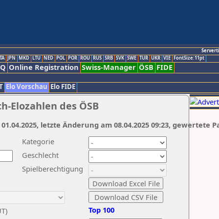
Servert
TA
JPN
MKD
LTU
NED
POL
POR
ROU
RUS
SRB
SVK
SWE
TUR
UKR
VIE
FontSize:11pt
AQ
Online Registration
Swiss-Manager
ÖSB
FIDE
T
Elo Vorschau
Elo FIDE
ch-Elozahlen des ÖSB
 01.04.2025, letzte Änderung am 08.04.2025 09:23, gewertete P
Kategorie
Geschlecht
Spielberechtigung
Top 100
UT)