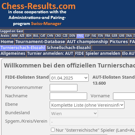
Logged on: Gast
Arabic
ARM
AZE
BIH
BUL
CAT
CHN
CRO
CZE
DEN
ENG
ESP
FAI
FIN
FRA
GER
GRE
INA
I
Home
Tournament-Database
AUT championship
Pictures
F
Turnierschach-Elozahl
Schnellschach-Elozahl
Allgemeines
Turnier anmelden: AUT
FIDE
Spieler anmelden
Elo AU
Willkommen bei den offiziellen Turnierscha
FIDE-Elolisten Stand
AUT-Elolisten Stand
13.600
Personennummer
Nachname
Vorname
Ebene
Bundesland
Spgem./Kreis/Verein
Nur "österreichische" Spieler (Land=A