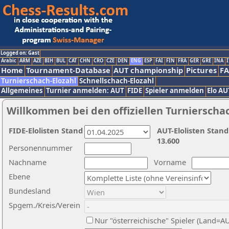
Logged on: Gast
Arabic
ARM
AZE
BIH
BUL
CAT
CHN
CRO
CZE
DEN
ENG
ESP
FAI
FIN
FRA
GER
GRE
INA
I
Home
Tournament-Database
AUT championship
Pictures
F
Turnierschach-Elozahl
Schnellschach-Elozahl
Allgemeines
Turnier anmelden: AUT
FIDE
Spieler anmelden
Elo AU
Willkommen bei den offiziellen Turnierscha
FIDE-Elolisten Stand
AUT-Elolisten Stand
13.600
Personennummer
Nachname
Vorname
Ebene
Bundesland
Spgem./Kreis/Verein
Nur "österreichische" Spieler (Land=A