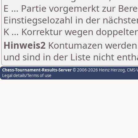
E ... Partie vorgemerkt zur Be
Einstiegselozahl in der nächst
K ... Korrektur wegen doppelt
Hinweis2
Kontumazen werden g
und sind in der Liste nicht enth
Chess-Tournament-Results-Server
© 2006-2026 Heinz Herzog
, CMS-
Legal details/Terms of use