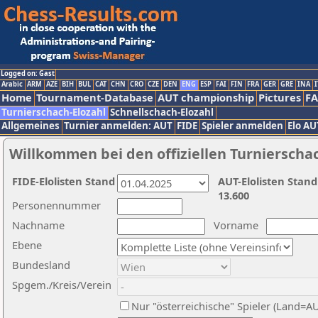
Logged on: Gast
Arabic
ARM
AZE
BIH
BUL
CAT
CHN
CRO
CZE
DEN
ENG
ESP
FAI
FIN
FRA
GER
GRE
INA
I
Home
Tournament-Database
AUT championship
Pictures
F
Turnierschach-Elozahl
Schnellschach-Elozahl
Allgemeines
Turnier anmelden: AUT
FIDE
Spieler anmelden
Elo AU
Willkommen bei den offiziellen Turnierscha
FIDE-Elolisten Stand
AUT-Elolisten Stand
13.600
Personennummer
Nachname
Vorname
Ebene
Bundesland
Spgem./Kreis/Verein
Nur "österreichische" Spieler (Land=A