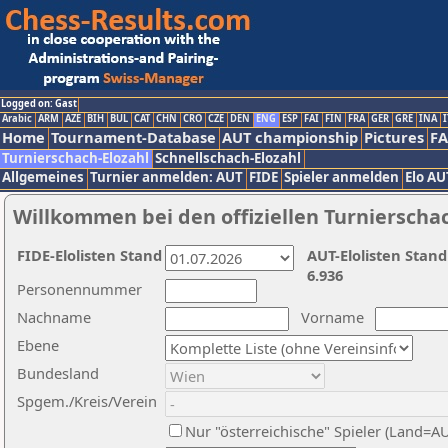
Logged on: Gast
Arabic
ARM
AZE
BIH
BUL
CAT
CHN
CRO
CZE
DEN
ENG
ESP
FAI
FIN
FRA
GER
GRE
INA
I
Home
Tournament-Database
AUT championship
Pictures
F
Turnierschach-Elozahl
Schnellschach-Elozahl
Allgemeines
Turnier anmelden: AUT
FIDE
Spieler anmelden
Elo AU
Willkommen bei den offiziellen Turnierscha
FIDE-Elolisten Stand
AUT-Elolisten Stand
6.936
Personennummer
Nachname
Vorname
Ebene
Bundesland
Spgem./Kreis/Verein
Nur "österreichische" Spieler (Land=A