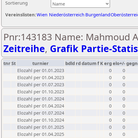
Sortierung
Vereinslisten:
Wien
Niederösterreich
Burgenland
Oberösterrei
Pnr:143183 Name: Mahmoud Ab
Zeitreihe
,
Grafik Partie-Statis
tnr
St
turnier
bdld
rd
datum
f
K
erg
elo+/-
gegn
Elozahl per 01.01.2023
0
0
Elozahl per 01.04.2023
0
0
Elozahl per 01.07.2023
0
0
Elozahl per 01.10.2023
0
0
Elozahl per 01.01.2024
0
0
Elozahl per 01.04.2024
0
0
Elozahl per 01.07.2024
0
0
Elozahl per 01.10.2024
0
0
Elozahl per 01.01.2025
0
0
Elozahl per 01.04.2025
0
0