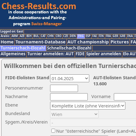
Logged on: Gast
Arabic
ARM
AZE
BIH
BUL
CAT
CHN
CRO
CZE
DEN
ENG
ESP
FAI
FIN
FRA
GER
GRE
INA
I
Home
Tournament-Database
AUT championship
Pictures
F
Turnierschach-Elozahl
Schnellschach-Elozahl
Allgemeines
Turnier anmelden: AUT
FIDE
Spieler anmelden
Elo AU
Willkommen bei den offiziellen Turnierscha
FIDE-Elolisten Stand
AUT-Elolisten Stand
13.600
Personennummer
Nachname
Vorname
Ebene
Bundesland
Spgem./Kreis/Verein
Nur "österreichische" Spieler (Land=A