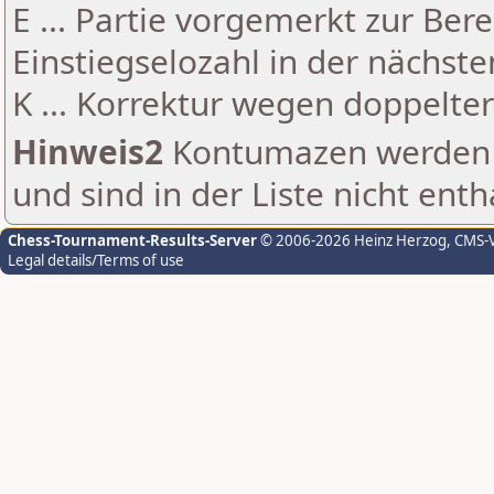
E ... Partie vorgemerkt zur Be
Einstiegselozahl in der nächst
K ... Korrektur wegen doppelt
Hinweis2
Kontumazen werden g
und sind in der Liste nicht enth
Chess-Tournament-Results-Server
© 2006-2026 Heinz Herzog
, CMS-
Legal details/Terms of use