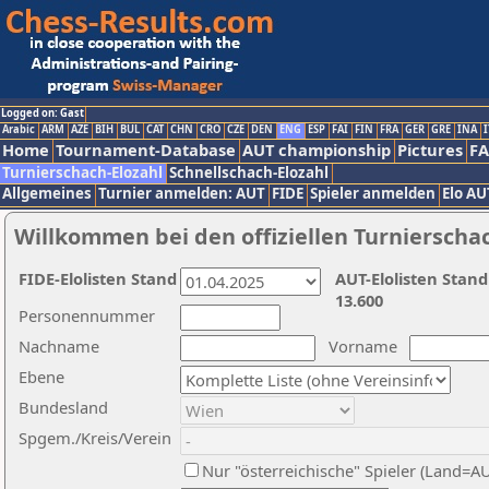
Logged on: Gast
Arabic
ARM
AZE
BIH
BUL
CAT
CHN
CRO
CZE
DEN
ENG
ESP
FAI
FIN
FRA
GER
GRE
INA
I
Home
Tournament-Database
AUT championship
Pictures
F
Turnierschach-Elozahl
Schnellschach-Elozahl
Allgemeines
Turnier anmelden: AUT
FIDE
Spieler anmelden
Elo AU
Willkommen bei den offiziellen Turnierscha
FIDE-Elolisten Stand
AUT-Elolisten Stand
13.600
Personennummer
Nachname
Vorname
Ebene
Bundesland
Spgem./Kreis/Verein
Nur "österreichische" Spieler (Land=A