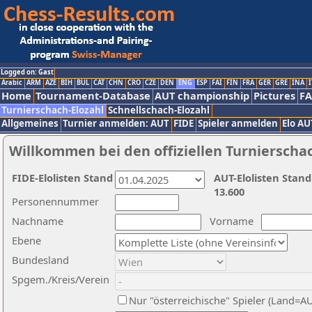
Logged on: Gast
Arabic
ARM
AZE
BIH
BUL
CAT
CHN
CRO
CZE
DEN
ENG
ESP
FAI
FIN
FRA
GER
GRE
INA
I
Home
Tournament-Database
AUT championship
Pictures
F
Turnierschach-Elozahl
Schnellschach-Elozahl
Allgemeines
Turnier anmelden: AUT
FIDE
Spieler anmelden
Elo AU
Willkommen bei den offiziellen Turnierscha
FIDE-Elolisten Stand
AUT-Elolisten Stand
13.600
Personennummer
Nachname
Vorname
Ebene
Bundesland
Spgem./Kreis/Verein
Nur "österreichische" Spieler (Land=A