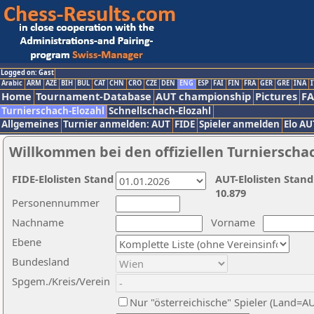
Logged on: Gast
Arabic
ARM
AZE
BIH
BUL
CAT
CHN
CRO
CZE
DEN
ENG
ESP
FAI
FIN
FRA
GER
GRE
INA
I
Home
Tournament-Database
AUT championship
Pictures
F
Turnierschach-Elozahl
Schnellschach-Elozahl
Allgemeines
Turnier anmelden: AUT
FIDE
Spieler anmelden
Elo AU
Willkommen bei den offiziellen Turnierscha
FIDE-Elolisten Stand
AUT-Elolisten Stand
10.879
Personennummer
Nachname
Vorname
Ebene
Bundesland
Spgem./Kreis/Verein
Nur "österreichische" Spieler (Land=A