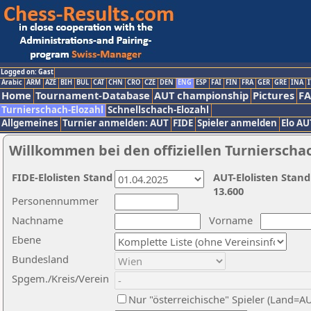
Logged on: Gast
Arabic
ARM
AZE
BIH
BUL
CAT
CHN
CRO
CZE
DEN
ENG
ESP
FAI
FIN
FRA
GER
GRE
INA
I
Home
Tournament-Database
AUT championship
Pictures
F
Turnierschach-Elozahl
Schnellschach-Elozahl
Allgemeines
Turnier anmelden: AUT
FIDE
Spieler anmelden
Elo AU
Willkommen bei den offiziellen Turnierscha
FIDE-Elolisten Stand
AUT-Elolisten Stand
13.600
Personennummer
Nachname
Vorname
Ebene
Bundesland
Spgem./Kreis/Verein
Nur "österreichische" Spieler (Land=A