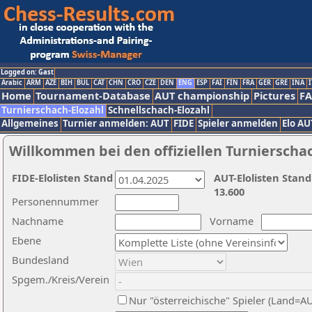
Logged on: Gast
Arabic
ARM
AZE
BIH
BUL
CAT
CHN
CRO
CZE
DEN
ENG
ESP
FAI
FIN
FRA
GER
GRE
INA
I
Home
Tournament-Database
AUT championship
Pictures
F
Turnierschach-Elozahl
Schnellschach-Elozahl
Allgemeines
Turnier anmelden: AUT
FIDE
Spieler anmelden
Elo AU
Willkommen bei den offiziellen Turnierscha
FIDE-Elolisten Stand
AUT-Elolisten Stand
13.600
Personennummer
Nachname
Vorname
Ebene
Bundesland
Spgem./Kreis/Verein
Nur "österreichische" Spieler (Land=A