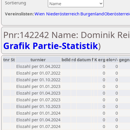
Sortierung
Vereinslisten:
Wien
Niederösterreich
Burgenland
Oberösterrei
Pnr:142242 Name: Dominik Reit
Grafik Partie-Statistik
)
tnr
St
turnier
bdld
rd
datum
f
K
erg
elo+/-
gegn
Elozahl per 01.04.2022
0
0
Elozahl per 01.07.2022
0
0
Elozahl per 01.10.2022
0
0
Elozahl per 01.01.2023
0
0
Elozahl per 01.04.2023
0
0
Elozahl per 01.07.2023
0
0
Elozahl per 01.10.2023
0
0
Elozahl per 01.01.2024
0
0
Elozahl per 01.04.2024
0
0
Elozahl per 01.07.2024
0
0