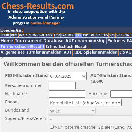
Logged on: Gast
Arabic
ARM
AZE
BIH
BUL
CAT
CHN
CRO
CZE
DEN
ENG
ESP
FAI
FIN
FRA
GER
GRE
INA
I
Home
Tournament-Database
AUT championship
Pictures
F
Turnierschach-Elozahl
Schnellschach-Elozahl
Allgemeines
Turnier anmelden: AUT
FIDE
Spieler anmelden
Elo AU
Willkommen bei den offiziellen Turnierscha
FIDE-Elolisten Stand
AUT-Elolisten Stand
13.600
Personennummer
Nachname
Vorname
Ebene
Bundesland
Spgem./Kreis/Verein
Nur "österreichische" Spieler (Land=A