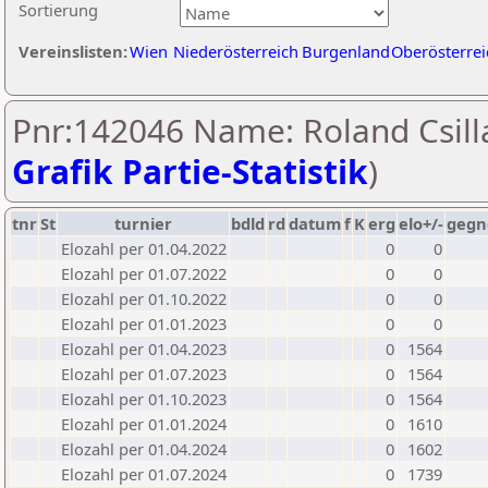
Sortierung
Vereinslisten:
Wien
Niederösterreich
Burgenland
Oberösterrei
Pnr:142046 Name: Roland Csill
Grafik Partie-Statistik
)
tnr
St
turnier
bdld
rd
datum
f
K
erg
elo+/-
gegn
Elozahl per 01.04.2022
0
0
Elozahl per 01.07.2022
0
0
Elozahl per 01.10.2022
0
0
Elozahl per 01.01.2023
0
0
Elozahl per 01.04.2023
0
1564
Elozahl per 01.07.2023
0
1564
Elozahl per 01.10.2023
0
1564
Elozahl per 01.01.2024
0
1610
Elozahl per 01.04.2024
0
1602
Elozahl per 01.07.2024
0
1739