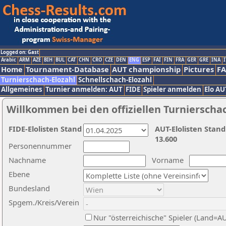
Logged on: Gast
Arabic
ARM
AZE
BIH
BUL
CAT
CHN
CRO
CZE
DEN
ENG
ESP
FAI
FIN
FRA
GER
GRE
INA
I
Home
Tournament-Database
AUT championship
Pictures
F
Turnierschach-Elozahl
Schnellschach-Elozahl
Allgemeines
Turnier anmelden: AUT
FIDE
Spieler anmelden
Elo AU
Willkommen bei den offiziellen Turnierscha
FIDE-Elolisten Stand
AUT-Elolisten Stand
13.600
Personennummer
Nachname
Vorname
Ebene
Bundesland
Spgem./Kreis/Verein
Nur "österreichische" Spieler (Land=A