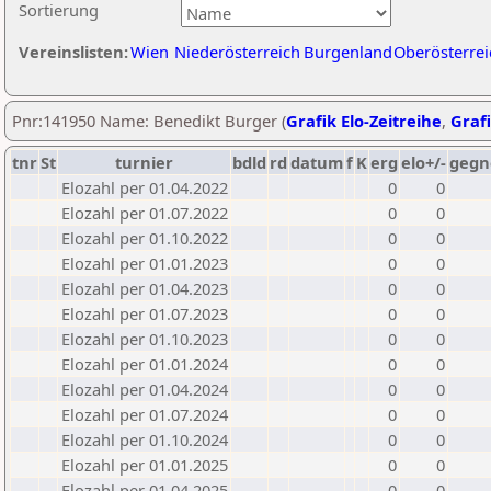
Sortierung
Vereinslisten:
Wien
Niederösterreich
Burgenland
Oberösterrei
Pnr:141950 Name: Benedikt Burger (
Grafik Elo-Zeitreihe
,
Grafi
tnr
St
turnier
bdld
rd
datum
f
K
erg
elo+/-
gegn
Elozahl per 01.04.2022
0
0
Elozahl per 01.07.2022
0
0
Elozahl per 01.10.2022
0
0
Elozahl per 01.01.2023
0
0
Elozahl per 01.04.2023
0
0
Elozahl per 01.07.2023
0
0
Elozahl per 01.10.2023
0
0
Elozahl per 01.01.2024
0
0
Elozahl per 01.04.2024
0
0
Elozahl per 01.07.2024
0
0
Elozahl per 01.10.2024
0
0
Elozahl per 01.01.2025
0
0
Elozahl per 01.04.2025
0
0