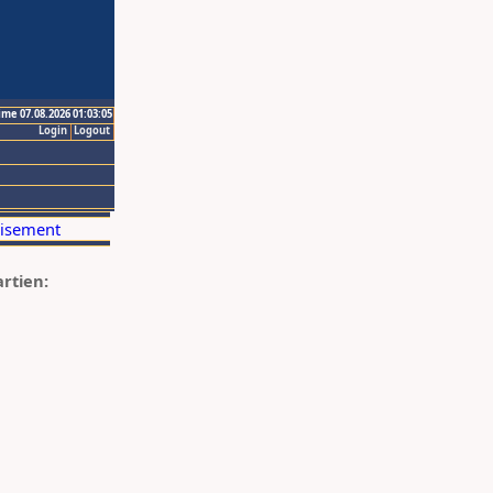
ime 07.08.2026 01:03:05
Login
Logout
artien: