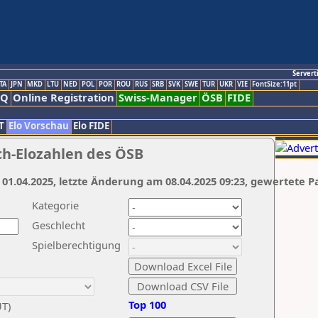
Servert
TA
JPN
MKD
LTU
NED
POL
POR
ROU
RUS
SRB
SVK
SWE
TUR
UKR
VIE
FontSize:11pt
AQ
Online Registration
Swiss-Manager
ÖSB
FIDE
T
Elo Vorschau
Elo FIDE
ch-Elozahlen des ÖSB
 01.04.2025, letzte Änderung am 08.04.2025 09:23, gewertete P
Kategorie
Geschlecht
Spielberechtigung
Top 100
UT)