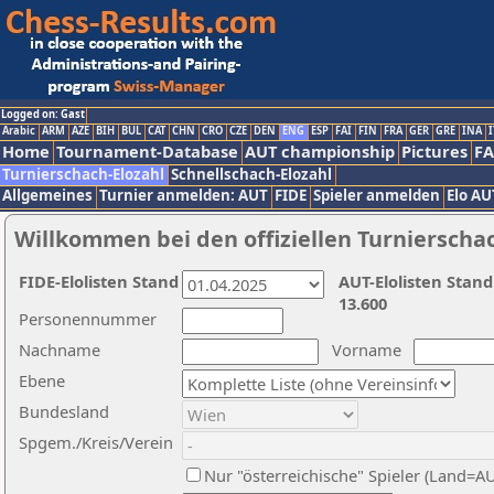
Logged on: Gast
Arabic
ARM
AZE
BIH
BUL
CAT
CHN
CRO
CZE
DEN
ENG
ESP
FAI
FIN
FRA
GER
GRE
INA
I
Home
Tournament-Database
AUT championship
Pictures
F
Turnierschach-Elozahl
Schnellschach-Elozahl
Allgemeines
Turnier anmelden: AUT
FIDE
Spieler anmelden
Elo AU
Willkommen bei den offiziellen Turnierscha
FIDE-Elolisten Stand
AUT-Elolisten Stand
13.600
Personennummer
Nachname
Vorname
Ebene
Bundesland
Spgem./Kreis/Verein
Nur "österreichische" Spieler (Land=A