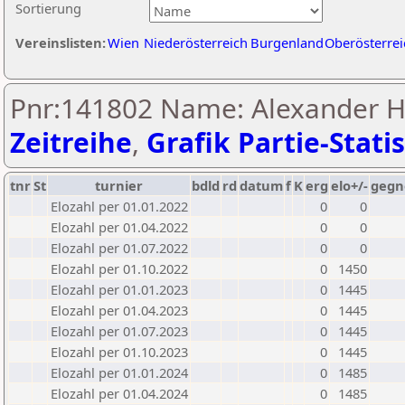
Sortierung
Vereinslisten:
Wien
Niederösterreich
Burgenland
Oberösterrei
Pnr:141802 Name: Alexander He
Zeitreihe
,
Grafik Partie-Statis
tnr
St
turnier
bdld
rd
datum
f
K
erg
elo+/-
gegn
Elozahl per 01.01.2022
0
0
Elozahl per 01.04.2022
0
0
Elozahl per 01.07.2022
0
0
Elozahl per 01.10.2022
0
1450
Elozahl per 01.01.2023
0
1445
Elozahl per 01.04.2023
0
1445
Elozahl per 01.07.2023
0
1445
Elozahl per 01.10.2023
0
1445
Elozahl per 01.01.2024
0
1485
Elozahl per 01.04.2024
0
1485