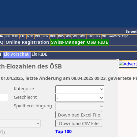
Servert
TA
JPN
MKD
LTU
NED
POL
POR
ROU
RUS
SRB
SVK
SWE
TUR
UKR
VIE
FontSize:11pt
AQ
Online Registration
Swiss-Manager
ÖSB
FIDE
T
Elo Vorschau
Elo FIDE
ch-Elozahlen des ÖSB
 01.04.2025, letzte Änderung am 08.04.2025 09:23, gewertete P
Kategorie
Geschlecht
Spielberechtigung
Top 100
UT)