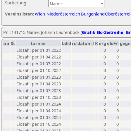
Sortierung
Vereinslisten:
Wien
Niederösterreich
Burgenland
Oberösterrei
Pnr:141715 Name: Johann Laufenböck (
Grafik Elo-Zeitreihe
,
Gr
tnr
St
turnier
bdld
rd
datum
f
K
erg
elo+/-
gegn
Elozahl per 01.01.2022
0
0
Elozahl per 01.04.2022
0
0
Elozahl per 01.07.2022
0
0
Elozahl per 01.10.2022
0
0
Elozahl per 01.01.2023
0
0
Elozahl per 01.04.2023
0
0
Elozahl per 01.07.2023
0
0
Elozahl per 01.10.2023
0
0
Elozahl per 01.01.2024
0
0
Elozahl per 01.04.2024
0
0
Elozahl per 01.07.2024
0
0
Elozahl per 01.10.2024
0
0
Elozahl per 01.01.2025
0
0