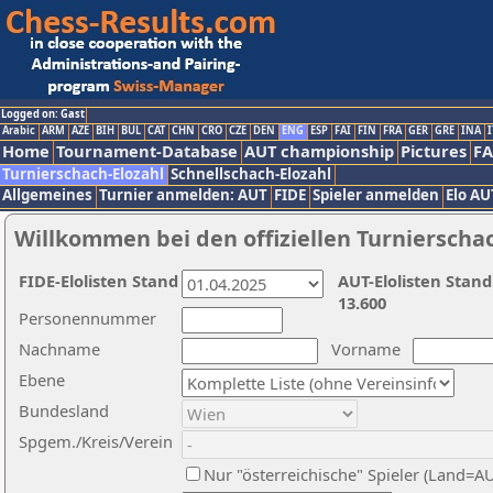
Logged on: Gast
Arabic
ARM
AZE
BIH
BUL
CAT
CHN
CRO
CZE
DEN
ENG
ESP
FAI
FIN
FRA
GER
GRE
INA
I
Home
Tournament-Database
AUT championship
Pictures
F
Turnierschach-Elozahl
Schnellschach-Elozahl
Allgemeines
Turnier anmelden: AUT
FIDE
Spieler anmelden
Elo AU
Willkommen bei den offiziellen Turnierscha
FIDE-Elolisten Stand
AUT-Elolisten Stand
13.600
Personennummer
Nachname
Vorname
Ebene
Bundesland
Spgem./Kreis/Verein
Nur "österreichische" Spieler (Land=A