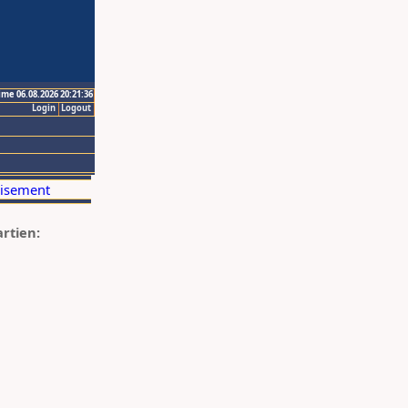
ime 06.08.2026 20:21:36
Login
Logout
artien: