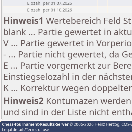
Elozahl per 01.07.2026
Elozahl per 01.10.2026
Hinweis1
Wertebereich Feld St 
blank ... Partie gewertet in akt
V ... Partie gewertet in Vorperi
- ... Partie nicht gewertet, da 
E ... Partie vorgemerkt zur Be
Einstiegselozahl in der nächst
K ... Korrektur wegen doppelt
Hinweis2
Kontumazen werden g
und sind in der Liste nicht enth
Chess-Tournament-Results-Server
© 2006-2026 Heinz Herzog
, CMS-
Legal details/Terms of use