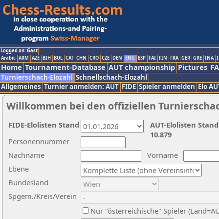
Logged on: Gast
Arabic
ARM
AZE
BIH
BUL
CAT
CHN
CRO
CZE
DEN
ENG
ESP
FAI
FIN
FRA
GER
GRE
INA
I
Home
Tournament-Database
AUT championship
Pictures
F
Turnierschach-Elozahl
Schnellschach-Elozahl
Allgemeines
Turnier anmelden: AUT
FIDE
Spieler anmelden
Elo AU
Willkommen bei den offiziellen Turnierscha
FIDE-Elolisten Stand
AUT-Elolisten Stand
10.879
Personennummer
Nachname
Vorname
Ebene
Bundesland
Spgem./Kreis/Verein
Nur "österreichische" Spieler (Land=A