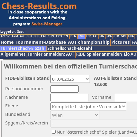
Logged on: Gast
Arabic
ARM
AZE
BIH
BUL
CAT
CHN
CRO
CZE
DEN
ENG
ESP
FAI
FIN
FRA
GER
GRE
INA
I
Home
Tournament-Database
AUT championship
Pictures
F
Turnierschach-Elozahl
Schnellschach-Elozahl
Allgemeines
Turnier anmelden: AUT
FIDE
Spieler anmelden
Elo AU
Willkommen bei den offiziellen Turnierscha
FIDE-Elolisten Stand
AUT-Elolisten Stand
13.600
Personennummer
Nachname
Vorname
Ebene
Bundesland
Spgem./Kreis/Verein
Nur "österreichische" Spieler (Land=A