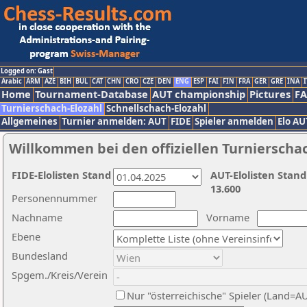
Logged on: Gast
Arabic
ARM
AZE
BIH
BUL
CAT
CHN
CRO
CZE
DEN
ENG
ESP
FAI
FIN
FRA
GER
GRE
INA
I
Home
Tournament-Database
AUT championship
Pictures
F
Turnierschach-Elozahl
Schnellschach-Elozahl
Allgemeines
Turnier anmelden: AUT
FIDE
Spieler anmelden
Elo AU
Willkommen bei den offiziellen Turnierscha
FIDE-Elolisten Stand
AUT-Elolisten Stand
13.600
Personennummer
Nachname
Vorname
Ebene
Bundesland
Spgem./Kreis/Verein
Nur "österreichische" Spieler (Land=A