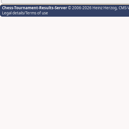
Chess-Tournament-Results-Server
© 2006-2026 Heinz Herzog
, CMS-
Legal details/Terms of use