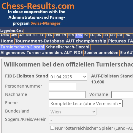
Logged on: Gast
Arabic
ARM
AZE
BIH
BUL
CAT
CHN
CRO
CZE
DEN
ENG
ESP
FAI
FIN
FRA
GER
GRE
INA
I
Home
Tournament-Database
AUT championship
Pictures
F
Turnierschach-Elozahl
Schnellschach-Elozahl
Allgemeines
Turnier anmelden: AUT
FIDE
Spieler anmelden
Elo AU
Willkommen bei den offiziellen Turnierscha
FIDE-Elolisten Stand
AUT-Elolisten Stand
13.600
Personennummer
Nachname
Vorname
Ebene
Bundesland
Spgem./Kreis/Verein
Nur "österreichische" Spieler (Land=A