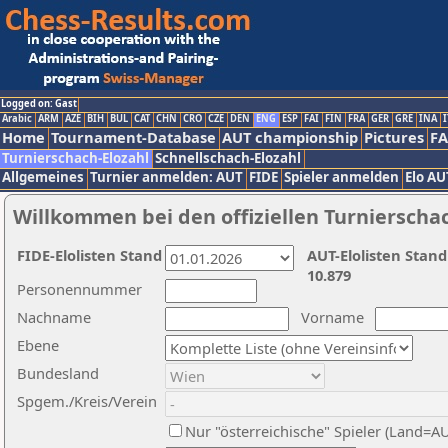
Logged on: Gast
Arabic
ARM
AZE
BIH
BUL
CAT
CHN
CRO
CZE
DEN
ENG
ESP
FAI
FIN
FRA
GER
GRE
INA
I
Home
Tournament-Database
AUT championship
Pictures
F
Turnierschach-Elozahl
Schnellschach-Elozahl
Allgemeines
Turnier anmelden: AUT
FIDE
Spieler anmelden
Elo AU
Willkommen bei den offiziellen Turnierscha
FIDE-Elolisten Stand
AUT-Elolisten Stand
10.879
Personennummer
Nachname
Vorname
Ebene
Bundesland
Spgem./Kreis/Verein
Nur "österreichische" Spieler (Land=A