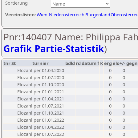
Sortierung
Vereinslisten:
Wien
Niederösterreich
Burgenland
Oberösterrei
Pnr:140407 Name: Philippa Fah
Grafik Partie-Statistik
)
tnr
St
turnier
bdld
rd
datum
f
K
erg
elo+/-
gegn
Elozahl per 01.04.2020
0
0
Elozahl per 01.07.2020
0
0
Elozahl per 01.10.2020
0
0
Elozahl per 01.01.2021
0
0
Elozahl per 01.04.2021
0
0
Elozahl per 01.07.2021
0
0
Elozahl per 01.10.2021
0
0
Elozahl per 01.01.2022
0
0
Elozahl per 01.04.2022
0
0
Elozahl per 01.07.2022
0
0