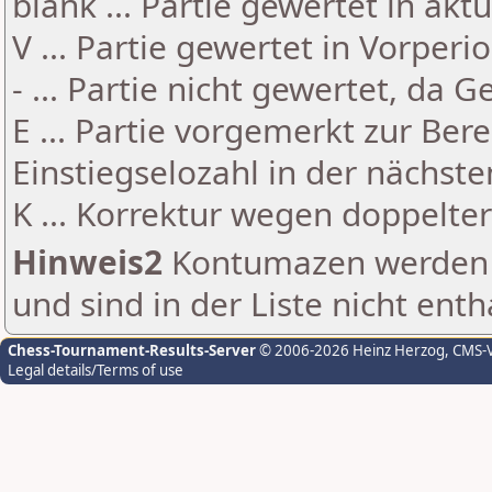
blank ... Partie gewertet in akt
V ... Partie gewertet in Vorperi
- ... Partie nicht gewertet, da 
E ... Partie vorgemerkt zur Be
Einstiegselozahl in der nächst
K ... Korrektur wegen doppelt
Hinweis2
Kontumazen werden g
und sind in der Liste nicht enth
Chess-Tournament-Results-Server
© 2006-2026 Heinz Herzog
, CMS-
Legal details/Terms of use