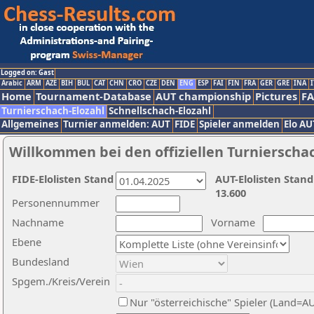
Logged on: Gast
Arabic
ARM
AZE
BIH
BUL
CAT
CHN
CRO
CZE
DEN
ENG
ESP
FAI
FIN
FRA
GER
GRE
INA
I
Home
Tournament-Database
AUT championship
Pictures
F
Turnierschach-Elozahl
Schnellschach-Elozahl
Allgemeines
Turnier anmelden: AUT
FIDE
Spieler anmelden
Elo AU
Willkommen bei den offiziellen Turnierscha
FIDE-Elolisten Stand
AUT-Elolisten Stand
13.600
Personennummer
Nachname
Vorname
Ebene
Bundesland
Spgem./Kreis/Verein
Nur "österreichische" Spieler (Land=A