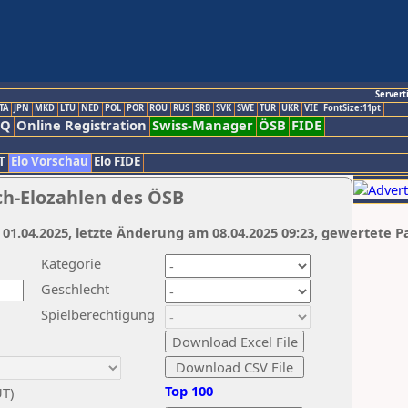
Servert
TA
JPN
MKD
LTU
NED
POL
POR
ROU
RUS
SRB
SVK
SWE
TUR
UKR
VIE
FontSize:11pt
AQ
Online Registration
Swiss-Manager
ÖSB
FIDE
T
Elo Vorschau
Elo FIDE
ch-Elozahlen des ÖSB
 01.04.2025, letzte Änderung am 08.04.2025 09:23, gewertete P
Kategorie
Geschlecht
Spielberechtigung
Top 100
UT)