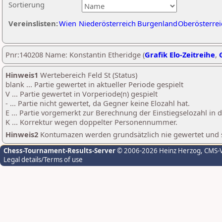
Sortierung
Vereinslisten:
Wien
Niederösterreich
Burgenland
Oberösterrei
Pnr:140208 Name: Konstantin Etheridge (
Grafik Elo-Zeitreihe
,
Hinweis1
Wertebereich Feld St (Status)
blank ... Partie gewertet in aktueller Periode gespielt
V ... Partie gewertet in Vorperiode(n) gespielt
- ... Partie nicht gewertet, da Gegner keine Elozahl hat.
E ... Partie vorgemerkt zur Berechnung der Einstiegselozahl in
K ... Korrektur wegen doppelter Personennummer.
Hinweis2
Kontumazen werden grundsätzlich nie gewertet und sin
Chess-Tournament-Results-Server
© 2006-2026 Heinz Herzog
, CMS-
Legal details/Terms of use