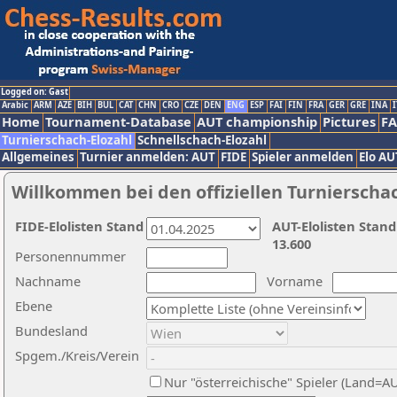
Logged on: Gast
Arabic
ARM
AZE
BIH
BUL
CAT
CHN
CRO
CZE
DEN
ENG
ESP
FAI
FIN
FRA
GER
GRE
INA
I
Home
Tournament-Database
AUT championship
Pictures
F
Turnierschach-Elozahl
Schnellschach-Elozahl
Allgemeines
Turnier anmelden: AUT
FIDE
Spieler anmelden
Elo AU
Willkommen bei den offiziellen Turnierscha
FIDE-Elolisten Stand
AUT-Elolisten Stand
13.600
Personennummer
Nachname
Vorname
Ebene
Bundesland
Spgem./Kreis/Verein
Nur "österreichische" Spieler (Land=A