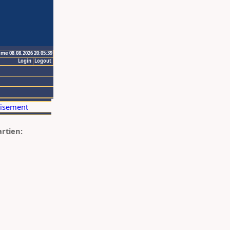
ime 08.08.2026 20:05:39
Login
Logout
artien: