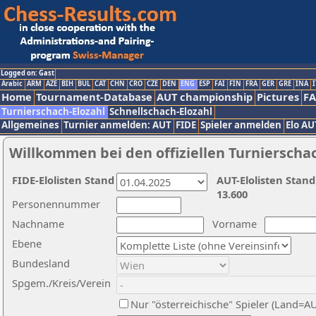
Logged on: Gast
Arabic
ARM
AZE
BIH
BUL
CAT
CHN
CRO
CZE
DEN
ENG
ESP
FAI
FIN
FRA
GER
GRE
INA
I
Home
Tournament-Database
AUT championship
Pictures
F
Turnierschach-Elozahl
Schnellschach-Elozahl
Allgemeines
Turnier anmelden: AUT
FIDE
Spieler anmelden
Elo AU
Willkommen bei den offiziellen Turnierscha
FIDE-Elolisten Stand
AUT-Elolisten Stand
13.600
Personennummer
Nachname
Vorname
Ebene
Bundesland
Spgem./Kreis/Verein
Nur "österreichische" Spieler (Land=A