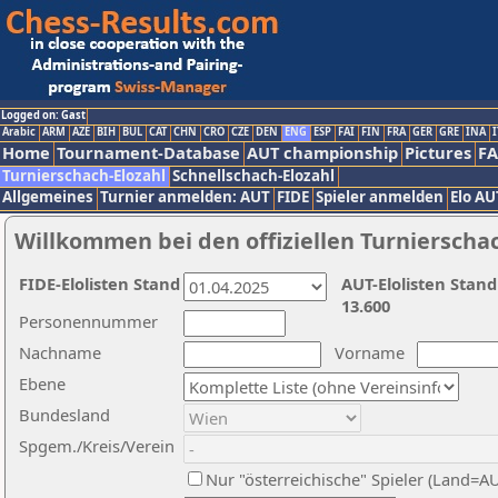
Logged on: Gast
Arabic
ARM
AZE
BIH
BUL
CAT
CHN
CRO
CZE
DEN
ENG
ESP
FAI
FIN
FRA
GER
GRE
INA
I
Home
Tournament-Database
AUT championship
Pictures
F
Turnierschach-Elozahl
Schnellschach-Elozahl
Allgemeines
Turnier anmelden: AUT
FIDE
Spieler anmelden
Elo AU
Willkommen bei den offiziellen Turnierscha
FIDE-Elolisten Stand
AUT-Elolisten Stand
13.600
Personennummer
Nachname
Vorname
Ebene
Bundesland
Spgem./Kreis/Verein
Nur "österreichische" Spieler (Land=A