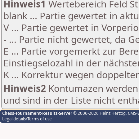
Hinweis1
Wertebereich Feld St 
blank ... Partie gewertet in akt
V ... Partie gewertet in Vorperi
- ... Partie nicht gewertet, da 
E ... Partie vorgemerkt zur Be
Einstiegselozahl in der nächst
K ... Korrektur wegen doppelt
Hinweis2
Kontumazen werden g
und sind in der Liste nicht enth
Chess-Tournament-Results-Server
© 2006-2026 Heinz Herzog
, CMS-
Legal details/Terms of use