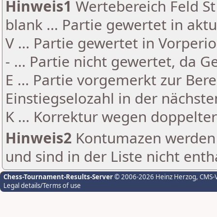
Hinweis1
Wertebereich Feld St 
blank ... Partie gewertet in akt
V ... Partie gewertet in Vorperi
- ... Partie nicht gewertet, da 
E ... Partie vorgemerkt zur Be
Einstiegselozahl in der nächst
K ... Korrektur wegen doppelt
Hinweis2
Kontumazen werden g
und sind in der Liste nicht enth
Chess-Tournament-Results-Server
© 2006-2026 Heinz Herzog
, CMS-
Legal details/Terms of use