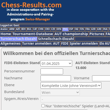
Logged on: Gast
Arabic
ARM
AZE
BIH
BUL
CAT
CHN
CRO
CZE
DEN
ENG
ESP
FAI
FIN
FRA
GER
GRE
INA
I
Home
Tournament-Database
AUT championship
Pictures
F
Turnierschach-Elozahl
Schnellschach-Elozahl
Allgemeines
Turnier anmelden: AUT
FIDE
Spieler anmelden
Elo AU
Willkommen bei den offiziellen Turnierscha
FIDE-Elolisten Stand
AUT-Elolisten Stand
13.600
Personennummer
Nachname
Vorname
Ebene
Bundesland
Spgem./Kreis/Verein
Nur "österreichische" Spieler (Land=A