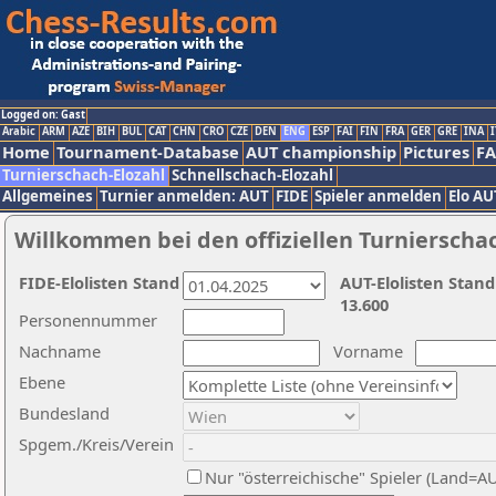
Logged on: Gast
Arabic
ARM
AZE
BIH
BUL
CAT
CHN
CRO
CZE
DEN
ENG
ESP
FAI
FIN
FRA
GER
GRE
INA
I
Home
Tournament-Database
AUT championship
Pictures
F
Turnierschach-Elozahl
Schnellschach-Elozahl
Allgemeines
Turnier anmelden: AUT
FIDE
Spieler anmelden
Elo AU
Willkommen bei den offiziellen Turnierscha
FIDE-Elolisten Stand
AUT-Elolisten Stand
13.600
Personennummer
Nachname
Vorname
Ebene
Bundesland
Spgem./Kreis/Verein
Nur "österreichische" Spieler (Land=A