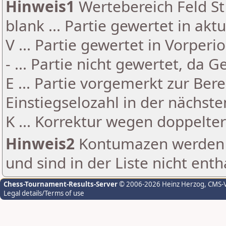
Hinweis1
Wertebereich Feld St 
blank ... Partie gewertet in akt
V ... Partie gewertet in Vorperi
- ... Partie nicht gewertet, da 
E ... Partie vorgemerkt zur Be
Einstiegselozahl in der nächst
K ... Korrektur wegen doppelt
Hinweis2
Kontumazen werden g
und sind in der Liste nicht enth
Chess-Tournament-Results-Server
© 2006-2026 Heinz Herzog
, CMS-
Legal details/Terms of use