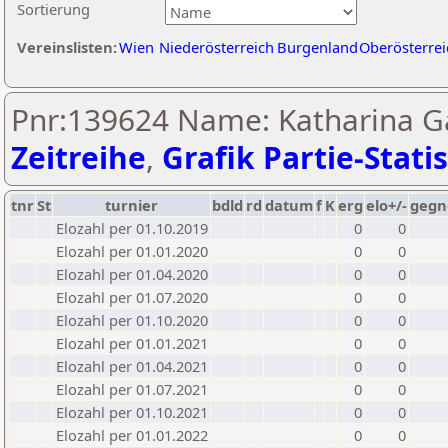
Sortierung
Vereinslisten:
Wien
Niederösterreich
Burgenland
Oberösterrei
Pnr:139624 Name: Katharina Ga
Zeitreihe
,
Grafik Partie-Statis
tnr
St
turnier
bdld
rd
datum
f
K
erg
elo+/-
gegn
Elozahl per 01.10.2019
0
0
Elozahl per 01.01.2020
0
0
Elozahl per 01.04.2020
0
0
Elozahl per 01.07.2020
0
0
Elozahl per 01.10.2020
0
0
Elozahl per 01.01.2021
0
0
Elozahl per 01.04.2021
0
0
Elozahl per 01.07.2021
0
0
Elozahl per 01.10.2021
0
0
Elozahl per 01.01.2022
0
0