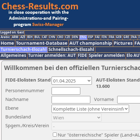
Logged on: Gast
Arabic
ARM
AZE
BIH
BUL
CAT
CHN
CRO
CZE
DEN
ENG
ESP
FAI
FIN
FRA
GER
GRE
INA
I
Home
Tournament-Database
AUT championship
Pictures
F
Turnierschach-Elozahl
Schnellschach-Elozahl
Allgemeines
Turnier anmelden: AUT
FIDE
Spieler anmelden
Elo AU
Willkommen bei den offiziellen Turnierscha
FIDE-Elolisten Stand
AUT-Elolisten Stand
13.600
Personennummer
Nachname
Vorname
Ebene
Bundesland
Spgem./Kreis/Verein
Nur "österreichische" Spieler (Land=A