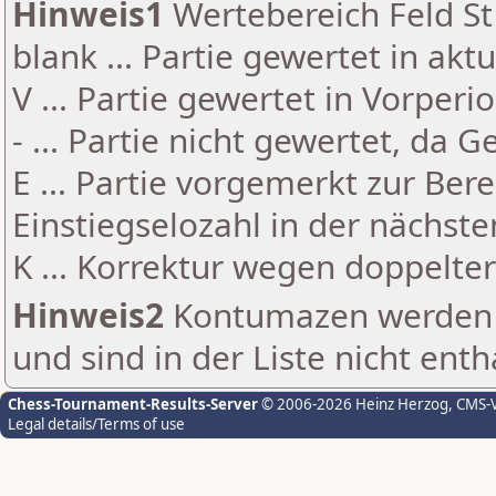
Hinweis1
Wertebereich Feld St 
blank ... Partie gewertet in akt
V ... Partie gewertet in Vorperi
- ... Partie nicht gewertet, da 
E ... Partie vorgemerkt zur Be
Einstiegselozahl in der nächst
K ... Korrektur wegen doppelt
Hinweis2
Kontumazen werden g
und sind in der Liste nicht enth
Chess-Tournament-Results-Server
© 2006-2026 Heinz Herzog
, CMS-
Legal details/Terms of use