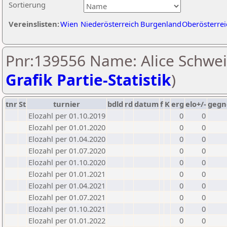
Sortierung
Vereinslisten:
Wien
Niederösterreich
Burgenland
Oberösterrei
Pnr:139556 Name: Alice Schweig
Grafik Partie-Statistik
)
tnr
St
turnier
bdld
rd
datum
f
K
erg
elo+/-
gegn
Elozahl per 01.10.2019
0
0
Elozahl per 01.01.2020
0
0
Elozahl per 01.04.2020
0
0
Elozahl per 01.07.2020
0
0
Elozahl per 01.10.2020
0
0
Elozahl per 01.01.2021
0
0
Elozahl per 01.04.2021
0
0
Elozahl per 01.07.2021
0
0
Elozahl per 01.10.2021
0
0
Elozahl per 01.01.2022
0
0